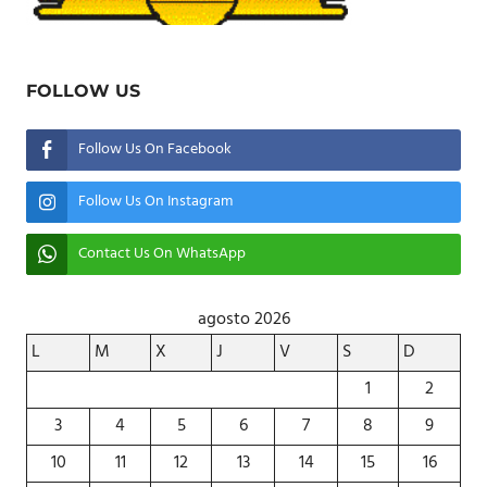
FOLLOW US
Follow Us On Facebook
Follow Us On Instagram
Contact Us On WhatsApp
agosto 2026
L
M
X
J
V
S
D
1
2
3
4
5
6
7
8
9
10
11
12
13
14
15
16