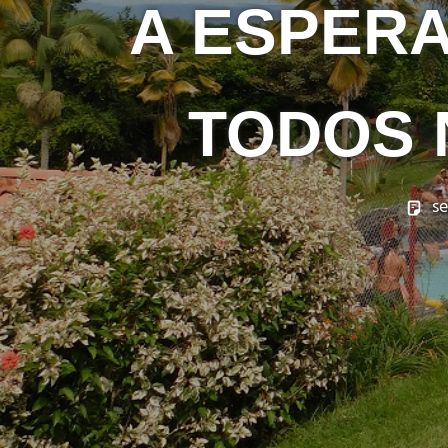
A ESPERA
TODOS 
se