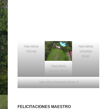
Foto Aérea
Foto Aérea
Piscinas
complejo
Atraer
Foto Aérea
Cancha Fútbol
Foto Aérea Complejo Atraer 2
FELICITACIONES MAESTRO